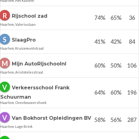
Haarlem, Het Kasteel
R
Rijschool zad
74
%
65
%
36
Haarlem, Valeriuslaan
S
SlaagPro
41
%
42
%
84
Haarlem, Kruizemuntstraat
M
Mijn AutoRijschoolnl
60
%
50
%
106
Haarlem, Aristotelesstraat
V
Verkeersschool Frank
64
%
60
%
196
Schuurman
Haarlem, Ovenbouwershoek
V
Van Bokhorst Opleidingen BV
58
%
56
%
287
Haarlem, Lage Brink