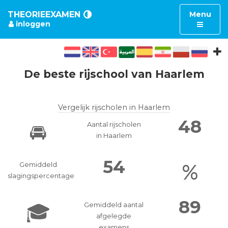
Toggle
THEORIEEXAMEN
Menu
inloggen
navigatio
De beste rijschool van
Haarlem
Vergelijk rijscholen in
Haarlem
48
🚘
Aantal rijscholen
in Haarlem
54
%
Gemiddeld
slagingspercentage
89
🎓
Gemiddeld aantal
afgelegde
examens