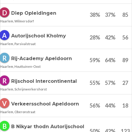
D
Diep Opleidingen
38
%
37
%
85
Haarlem, Wilmersdorf
A
Autorijschool Kholmy
28
%
42
%
56
Haarlem, Parsivalstraat
R
Rij-Academy Apeldoorn
59
%
64
%
89
Haarlem, Houttuinen-Oost
R
Rijschool Intercontinental
55
%
57
%
27
Haarlem, Schrijnwerkershorst
V
Verkeersschool Apeldoorn
56
%
44
%
18
Haarlem, Oberonstraat
B
B Nikyar thodn Autorijschool
50
%
42
%
123