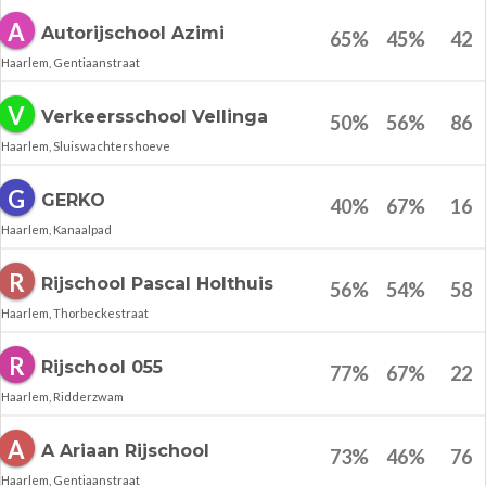
A
Autorijschool Azimi
65
%
45
%
42
Haarlem, Gentiaanstraat
V
Verkeersschool Vellinga
50
%
56
%
86
Haarlem, Sluiswachtershoeve
G
GERKO
40
%
67
%
16
Haarlem, Kanaalpad
R
Rijschool Pascal Holthuis
56
%
54
%
58
Haarlem, Thorbeckestraat
R
Rijschool 055
77
%
67
%
22
Haarlem, Ridderzwam
A
A Ariaan Rijschool
73
%
46
%
76
Haarlem, Gentiaanstraat