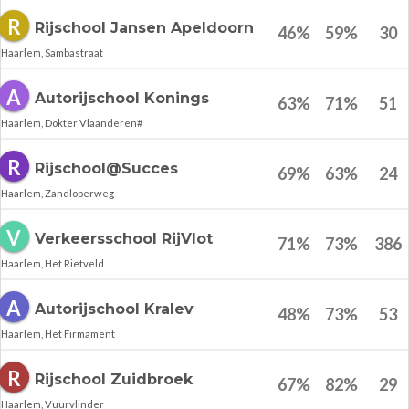
R
Rijschool Jansen Apeldoorn
46
%
59
%
30
Haarlem, Sambastraat
A
Autorijschool Konings
63
%
71
%
51
Haarlem, Dokter Vlaanderen#
R
Rijschool@Succes
69
%
63
%
24
Haarlem, Zandloperweg
V
Verkeersschool RijVlot
71
%
73
%
386
Haarlem, Het Rietveld
A
Autorijschool Kralev
48
%
73
%
53
Haarlem, Het Firmament
R
Rijschool Zuidbroek
67
%
82
%
29
Haarlem, Vuurvlinder