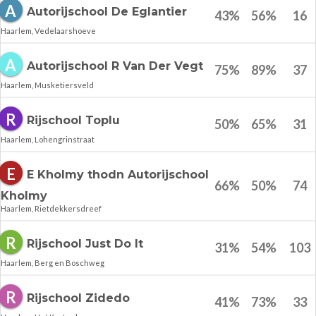
A
Autorijschool De Eglantier
43
%
56
%
16
Haarlem, Vedelaarshoeve
A
Autorijschool R Van Der Vegt
75
%
89
%
37
Haarlem, Musketiersveld
R
Rijschool Toplu
50
%
65
%
31
Haarlem, Lohengrinstraat
E
E Kholmy thodn Autorijschool
66
%
50
%
74
Kholmy
Haarlem, Rietdekkersdreef
R
Rijschool Just Do It
31
%
54
%
103
Haarlem, Berg en Boschweg
R
Rijschool Zidedo
41
%
73
%
33