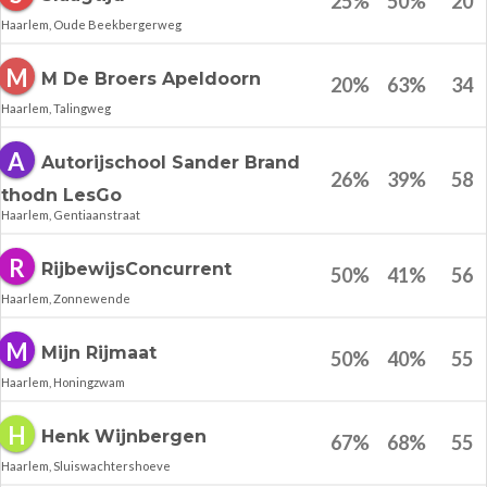
25
%
50
%
20
Haarlem, Oude Beekbergerweg
M
M De Broers Apeldoorn
20
%
63
%
34
Haarlem, Talingweg
A
Autorijschool Sander Brand
26
%
39
%
58
thodn LesGo
Haarlem, Gentiaanstraat
R
RijbewijsConcurrent
50
%
41
%
56
Haarlem, Zonnewende
M
Mijn Rijmaat
50
%
40
%
55
Haarlem, Honingzwam
H
Henk Wijnbergen
67
%
68
%
55
Haarlem, Sluiswachtershoeve