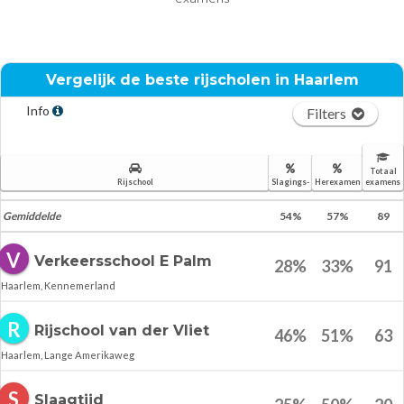
Vergelijk de beste rijscholen in
Haarlem
Info
Filters
Totaal
Rijschool
Slagings-
Herexamen
examens
Gemiddelde
54
%
57
%
89
V
Verkeersschool E Palm
28
%
33
%
91
Haarlem, Kennemerland
R
Rijschool van der Vliet
46
%
51
%
63
Haarlem, Lange Amerikaweg
S
Slaagtijd