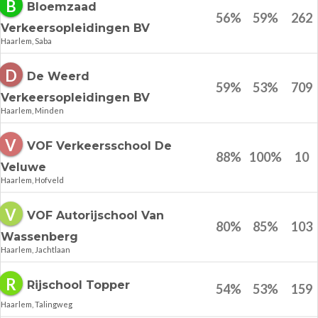
B
Bloemzaad
56
%
59
%
262
Verkeersopleidingen BV
Haarlem, Saba
D
De Weerd
59
%
53
%
709
Verkeersopleidingen BV
Haarlem, Minden
V
VOF Verkeersschool De
88
%
100
%
10
Veluwe
Haarlem, Hofveld
V
VOF Autorijschool Van
80
%
85
%
103
Wassenberg
Haarlem, Jachtlaan
R
Rijschool Topper
54
%
53
%
159
Haarlem, Talingweg