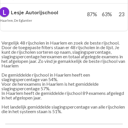
L
Lesje Autorijschool
87
%
63
%
23
Haarlem, De Eglantier
Vergelijk 48 rijscholen in Haarlem en zoek de beste rijschool.
Door de toegepaste filters staan er 48 rijscholen in de lijst. Je
kunt de rijscholen sorteren op naam, slagingspercentage,
slagingspercentage herexamen en totaal afgelegde examens in
het afgelopen jaar. Zo vind je gemakkelijk de beste rijschool van
Haarlem
De gemiddelde rijschool in Haarlem heeft een
slagingspercentage van 54
%.
Voor de herexamens in Haarlem is het gemiddelde
slagingspercentage 57
%.
In Haarlem heeft de gemiddelde rijschool 89 examens afgelegd
in het afgelopen jaar.
Het landelijk gemiddelde slagingspercentage van alle rijscholen
die in het systeem staan is 51
%.