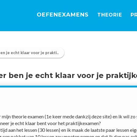
OEFEN
EXAMENS
THEORIE
P
n je echt klaar voor je prakti..
 ben je echt klaar voor je prakti
 mijn theorie examen (1e keer mede dankzij deze site) en ik wil zo 
eer je echt klaar bent voor het praktijkexamen?
 tijd aan het lessen (30 lessen) en ik maak de laatste paar lessen ei
og een pakket van 10 lessen zou moeten nemen en dat ik dan pas echt