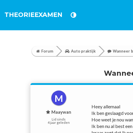
THEORIEEXAMEN
Forum
Auto praktijk
Wanneer be
Wanneer
M
Heey allemaal
Maaywan
Ik ben geslaagd voor
Hoe weet je nou wann
Lid sinds
4 jaar geleden
Ik ben nu al best een
leraar zegt dat ik n