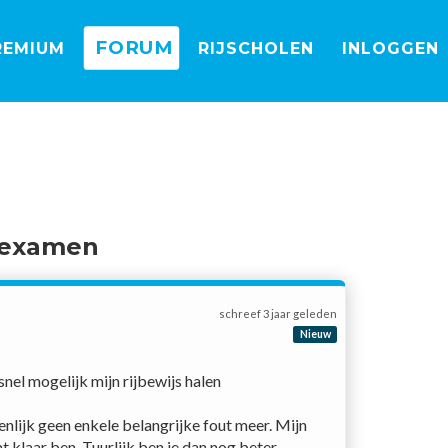
FORUM
REMIUM
RIJSCHOLEN
INLOGGEN
jkexamen
schreef
3 jaar geleden
Nieuw
snel mogelijk mijn rijbewijs halen
genlijk geen enkele belangrijke fout meer. Mijn 
 klaar ben. Tuurlijk ben je dan nog beter 