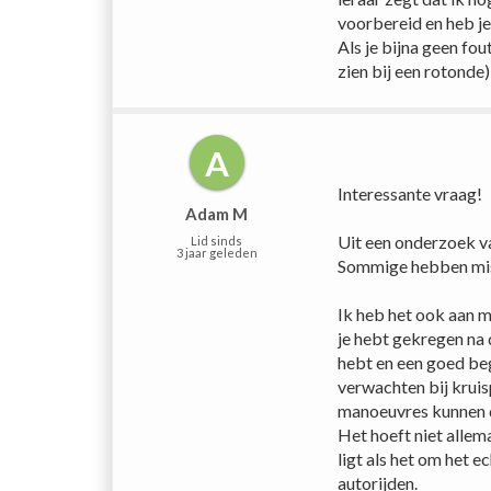
voorbereid en heb je
Als je bijna geen fou
zien bij een rotonde
A
Interessante vraag!
Adam M
Uit een onderzoek va
Lid sinds
3 jaar geleden
Sommige hebben miss
Ik heb het ook aan mi
je hebt gekregen na d
hebt en een goed begr
verwachten bij kruis
manoeuvres kunnen do
Het hoeft niet allem
ligt als het om het 
autorijden.