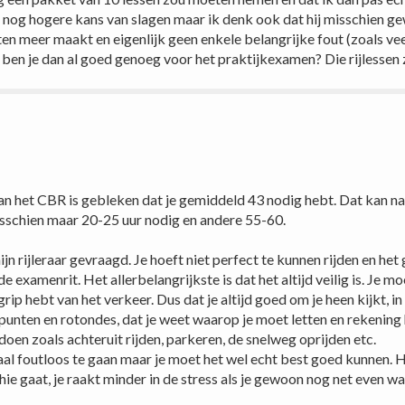
 nog hogere kans van slagen maar ik denk ook dat hij misschien g
ten meer maakt en eigenlijk geen enkele belangrijke fout (zoals vee
) ben je dan al goed genoeg voor het praktijkexamen? Die rijlessen
n het CBR is gebleken dat je gemiddeld 43 nodig hebt. Dat kan natu
chien maar 20-25 uur nodig en andere 55-60.
jn rijleraar gevraagd. Je hoeft niet perfect te kunnen rijden en he
e examenrit. Het allerbelangrijkste is dat het altijd veilig is. Je mo
ip hebt van het verkeer. Dus dat je altijd goed om je heen kijkt, in 
punten en rotondes, dat je weet waarop je moet letten en rekening
en zoals achteruit rijden, parkeren, de snelweg oprijden etc.
aal foutloos te gaan maar je moet het wel echt best goed kunnen. H
echie gaat, je raakt minder in de stress als je gewoon nog net even