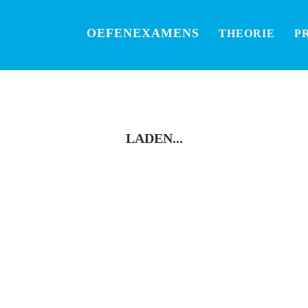
OEFEN
EXAMENS
THEORIE
P
Laden
...
LADEN
...