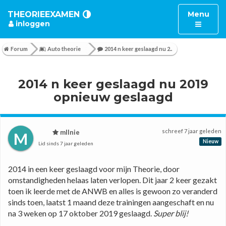
Toggle
THEORIEEXAMEN
Menu
inloggen
navigatio
Forum
Auto theorie
2014 n keer geslaagd nu 2..
2014 n keer geslaagd nu 2019
opnieuw geslaagd
schreef
7 jaar geleden
mllnie
M
Nieuw
Lid sinds
7 jaar geleden
2014 in een keer geslaagd voor mijn Theorie, door 
omstandigheden helaas laten verlopen. Dit jaar 2 keer gezakt 
toen ik leerde met de ANWB en alles is gewoon zo veranderd 
sinds toen, laatst 1 maand deze trainingen aangeschaft en nu 
na 3 weken op 17 oktober 2019 geslaagd. 
Super blij!