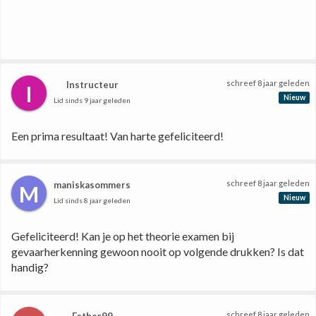
schreef
8 jaar geleden
Instructeur
I
Nieuw
Lid sinds
9 jaar geleden
Een prima resultaat! Van harte gefeliciteerd!
schreef
8 jaar geleden
maniskasommers
M
Nieuw
Lid sinds
8 jaar geleden
Gefeliciteerd! Kan je op het theorie examen bij 
gevaarherkenning gewoon nooit op volgende drukken? Is dat 
handig?
schreef
8 jaar geleden