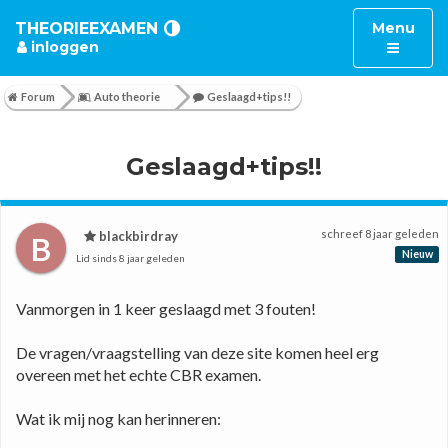
Toggle
THEORIEEXAMEN
Menu
inloggen
navigatio
Forum
Auto theorie
Geslaagd+tips!!
Geslaagd+tips!!
schreef
8 jaar geleden
blackbirdray
B
Nieuw
Lid sinds
8 jaar geleden
Vanmorgen in 1 keer geslaagd met 3 fouten! 
De vragen/vraagstelling van deze site komen heel erg 
overeen met het echte CBR examen. 
Wat ik mij nog kan herinneren: