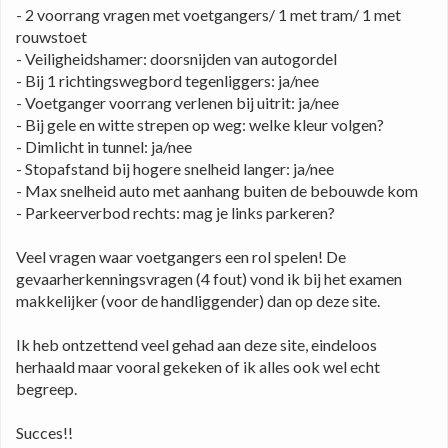
- 2 voorrang vragen met voetgangers/ 1 met tram/ 1 met 
rouwstoet
- Veiligheidshamer: doorsnijden van autogordel
- Bij 1 richtingswegbord tegenliggers: ja/nee
- Voetganger voorrang verlenen bij uitrit: ja/nee
- Bij gele en witte strepen op weg: welke kleur volgen?
- Dimlicht in tunnel: ja/nee
- Stopafstand bij hogere snelheid langer: ja/nee
- Max snelheid auto met aanhang buiten de bebouwde kom
- Parkeerverbod rechts: mag je links parkeren?
Veel vragen waar voetgangers een rol spelen! De 
gevaarherkenningsvragen (4 fout) vond ik bij het examen 
makkelijker (voor de handliggender) dan op deze site. 
Ik heb ontzettend veel gehad aan deze site, eindeloos 
herhaald maar vooral gekeken of ik alles ook wel echt 
begreep.
Succes!!