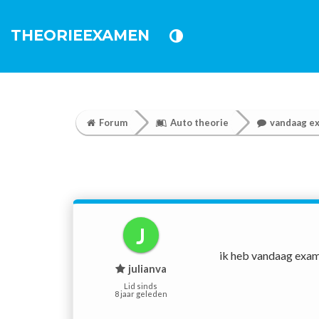
THEORIEEXAMEN
Forum
Auto theorie
vandaag e
J
ik heb vandaag exame
julianva
Lid sinds
8 jaar geleden