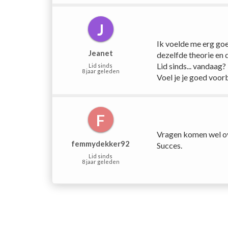
J
Ik voelde me erg goe
Jeanet
dezelfde theorie en d
Lid sinds... vandaag?
Lid sinds
8 jaar geleden
Voel je je goed voor
F
Vragen komen wel ove
femmydekker92
Succes.
Lid sinds
8 jaar geleden