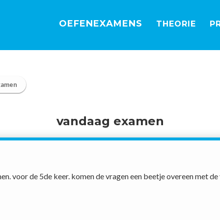
OEFEN
EXAMENS
THEORIE
P
xamen
vandaag examen
n. voor de 5de keer. komen de vragen een beetje overeen met de v