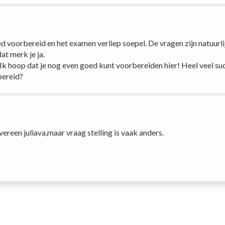
d voorbereid en het examen verliep soepel. De vragen zijn natuurlij
at merk je ja. 
 Ik hoop dat je nog even goed kunt voorbereiden hier! Heel veel succ
bereid?
reen juliava,maar vraag stelling is vaak anders.