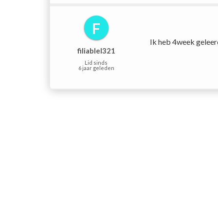
F
Ik heb 4week geleer
filiablel321
Lid sinds
6 jaar geleden