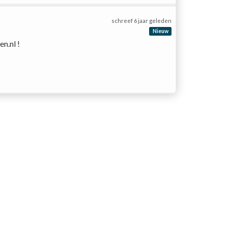
schreef
6 jaar geleden
Nieuw
n.nl !